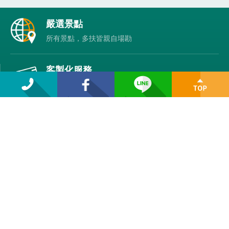
各
嚴選景點
項
所有景點，多扶皆親自場勘
保
證
客製化服務
家庭/銀髮/無障礙友善/員工旅遊等客製規劃
精緻小團行程
說走就走，6 人揪團即輕鬆成行
管家隨行服務
嚴選多扶旅遊管家顧及旅途大小事
到府接送
不方便到指定地點集合？多扶到府接送，出門即出
發！