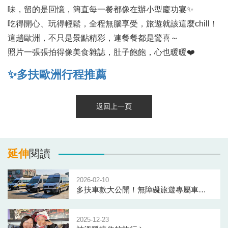
味，留的是回憶，簡直每一餐都像在辦小型慶功宴✨
吃得開心、玩得輕鬆，全程無腦享受，旅遊就該這麼chill！
這趟歐洲，不只是景點精彩，連餐餐都是驚喜～
照片一張張拍得像美食雜誌，肚子飽飽，心也暖暖❤️
✨多扶歐洲行程推薦
返回上一頁
延伸
閱讀
2026-02-10
多扶車款大公開！無障礙旅遊專屬車輛，復康巴士及座位配置看這邊～
2025-12-23