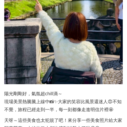
陽光剛剛好，氣氛超chill滴～
現場美景熱騰騰上線中📸✨大家的笑容比風景還迷人😍不知
不覺，旅程已經走到一半，每一刻都像走進明信片裡🤩
天呀～這些美食也太犯規了吧！來分享一些美食照片給大家