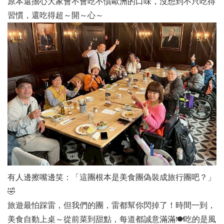
原本還擔心大家會不會吃不慣歐洲的口味，沒想到不只吃得
習慣，還吃得超～開～心～
有人邊擦嘴邊笑：「這團根本是美食團偽裝成旅行團吧？」
🤣
旅遊最怕踩雷，但我們的團，雷都幫你閃掉了！時間一到，
美食自動上桌～從前菜到甜點，每道都誠意滿滿🍽️吃的是風