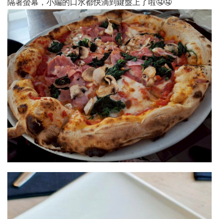
隔著螢幕，小編的口水都快滴到鍵盤上了啦🤤🤤