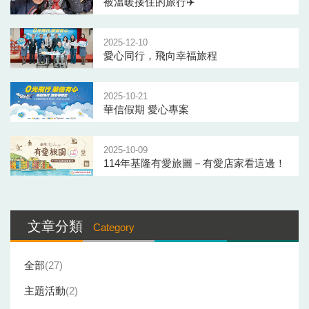
被溫暖接住的旅行✈️
2025-12-10
愛心同行，飛向幸福旅程
2025-10-21
華信假期 愛心專案
2025-10-09
114年基隆有愛旅圖－有愛店家看這邊！
Blog
文章分類
Category
側
欄
全部
27
主題活動
2