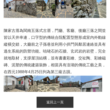
陳家古厝為閩南五落式古厝，門廳、客廳、後廳三落之間並
皆以天井串連，口字型的傳統合院配置型態形成室內外動線
縱橫交錯，大廳前之子孫巷並利用小拱門與鄰居連絡並具有
逃生系統的防禦功能。咕咾石的石牆、玄武岩的岩壁，完全
就地取材，支撐屋頂結構，並有書畫彩繪、交祉陶、彩繪磁
磚、泥塑的傳統建築裝飾，相當具有澎湖的傳統工藝之美，
在西元1988年4月25日列為第三級古蹟。
返回上一頁