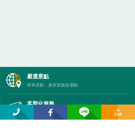
各
嚴選景點
項
所有景點，多扶皆親自場勘
保
證
客製化服務
家庭/銀髮/無障礙友善/員工旅遊等客製規劃
精緻小團行程