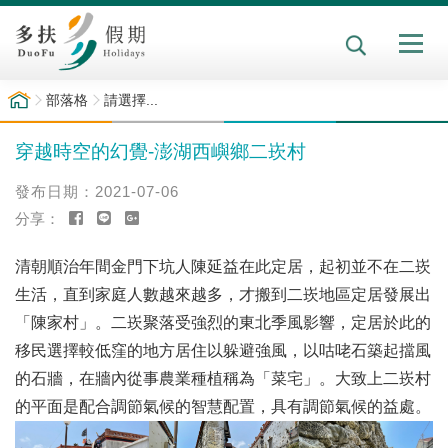
部落格
請選擇...
穿越時空的幻覺-澎湖西嶼鄉二崁村
2021-07-06
清朝順治年間金門下坑人陳延益在此定居，起初並不在二崁
生活，直到家庭人數越來越多，才搬到二崁地區定居發展出
「陳家村」。二崁聚落受強烈的東北季風影響，定居於此的
移民選擇較低窪的地方居住以躲避強風，以咕咾石築起擋風
的石牆，在牆內從事農業種植稱為「菜宅」。大致上二崁村
的平面是配合調節氣候的智慧配置，具有調節氣候的益處。