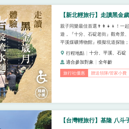
【新北輕旅行】走讀黑金歲
親子同樂最佳首選👨‍👩‍👧‍
遊，『十分、石碇老街』觀奇景
平溪煤礦博物館』模擬坑道探險
十分、平溪、石碇
全年齡
贈送領隊/管家小費
【台灣輕旅行】基隆 八斗