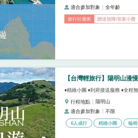
全年齡
贈送領隊/管家小費
【台灣輕旅行】陽明山漫
♦精緻小團 ♦到府接送服務 ♦全程
陽明山
不限
6人成行
精緻小團
輪椅