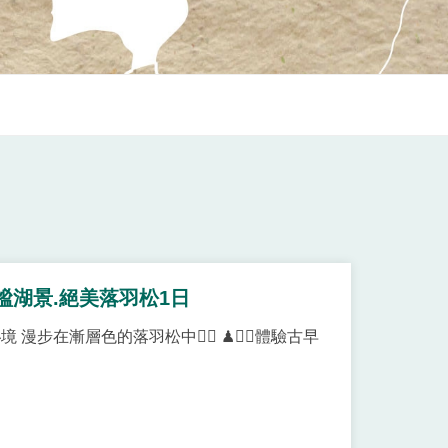
謐湖景.絕美落羽松1日
漫步在漸層色的落羽松中🚶‍♀ ♟🤹‍♀體驗古早