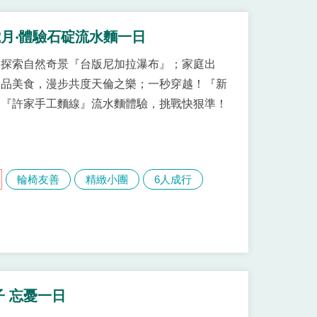
月‧體驗石碇流水麵一日
！一起探索自然奇景『台版尼加拉瀑布』；家庭出
、品美食，漫步共度天倫之樂；一秒穿越！『新
；『許家手工麵線』流水麵體驗，挑戰快狠準！
輪椅友善
精緻小團
6人成行
子 忘憂一日