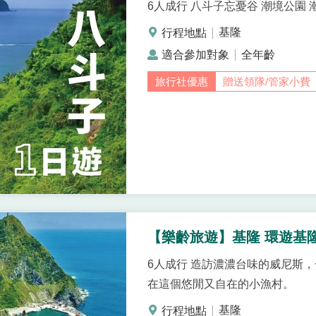
6人成行 八斗子忘憂谷 潮境公園
基隆
全年齡
贈送領隊/管家小費
【樂齡旅遊】基隆 環遊基
6人成行 造訪濃濃台味的威尼斯
在這個悠閒又自在的小漁村。
基隆