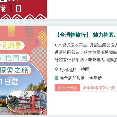
【台灣輕旅行】 魅力桃園
> 水資源回收再生~月眉生態公園
透過社區營造，落實無圍牆博物館
身體有什麼幫助 > 吃吃逛逛 遊樂購
桃園
全年齡
贈送領隊/管家小費