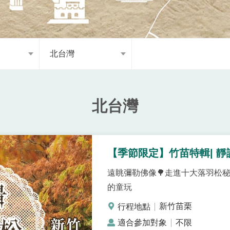
北台灣
北台灣
【季節限定】竹苗特輯| 靜
遠眺彌勒佛像🌳走進十大落羽松秘境 
的童玩
新竹苗栗
不限