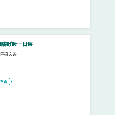
圓森呼吸一日遊
無障礙友善
友善