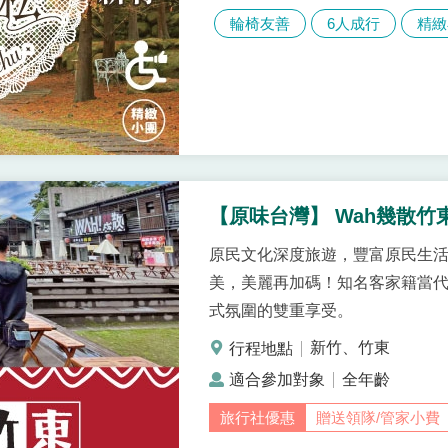
輪椅友善
6人成行
精緻
【原味台灣】 Wah幾散竹
原民文化深度旅遊，豐富原民生
美，美麗再加碼！知名客家籍當
式氛圍的雙重享受。
新竹、竹東
全年齡
贈送領隊/管家小費