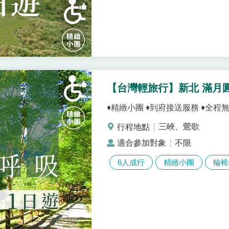
【台灣輕旅行】新北 滿月
♦精緻小團 ♦到府接送服務 ♦全程
三峽、鶯歌
不限
6人成行
精緻小團
輪椅