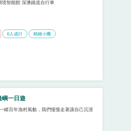
 潮境智能館 深澳鐵道自行車
6人成行
精緻小團
隆嶼一日遊
，一睹百年漁村風貌，我們慢慢走著讓自己沉浸