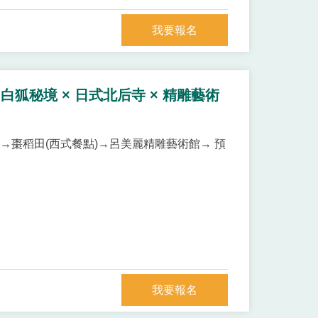
我要報名
狐秘境 × 日式北后寺 × 精雕藝術
寺→棗稻田(西式餐點)→呂美麗精雕藝術館→ 預
我要報名