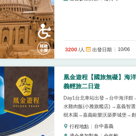
3200
10/06
/人
凰金遊程【國旅無礙】海洋探
義輕旅二日遊
Day1台北車站出發→台中海洋
水雞肉飯(小雅旗艦店) →嘉義智
樹木園→嘉義歐樂沃築夢城堡→創
車站
台中嘉義
全年齡