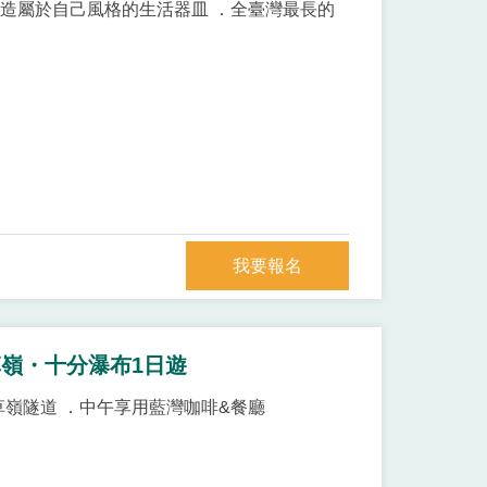
創造屬於自己風格的生活器皿 ．全臺灣最長的
我要報名
嶺・十分瀑布1日遊
草嶺隧道 ．中午享用藍灣咖啡&餐廳