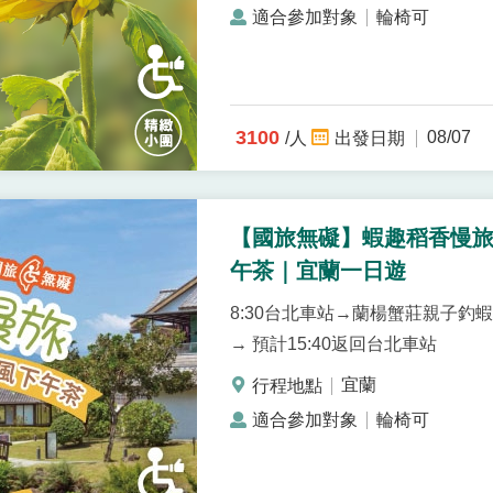
輪椅可
3100
08/07
/人
【國旅無礙】蝦趣稻香慢旅｜
午茶｜宜蘭一日遊
8:30台北車站→蘭楊蟹莊親子釣
→ 預計15:40返回台北車站
宜蘭
輪椅可