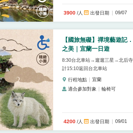
3900
09/07
/人
【國旅無礙】禪境藝遊記．白
之美｜宜蘭一日遊
8:30台北車站→遛遛三星→北后
計15:10返回台北車站
宜蘭
輪椅可
4200
09/01
/人