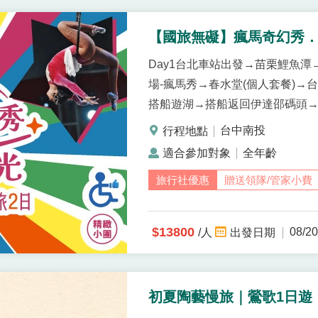
【國旅無礙】瘋馬奇幻秀
Day1台北車站出發→苗栗鯉魚潭→沐
場-瘋馬秀→春水堂(個人套餐)→
搭船遊湖→搭船返回伊達邵碼頭→
14:30返回臺北車站
台中南投
全年齡
贈送領隊/管家小費
$13800
08/20
/人
初夏陶藝慢旅｜鶯歌1日遊