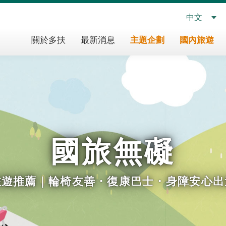
中文
多
關於多扶
最新消息
主題企劃
國內旅遊
扶
假
期
主
導
覽
國旅無礙
旅遊推薦｜輪椅友善・復康巴士・身障安心出