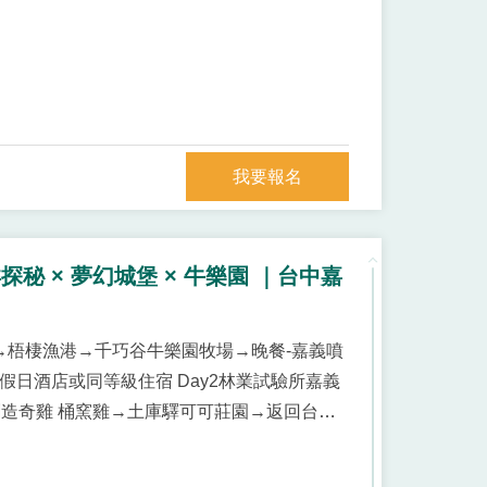
我要報名
秘 × 夢幻城堡 × 牛樂園 ｜台中嘉
館→梧棲漁港→千巧谷牛樂園牧場→晚餐-嘉義噴
選假日酒店或同等級住宿 Day2林業試驗所嘉義
造奇雞 桶窯雞→土庫驛可可莊園→返回台北