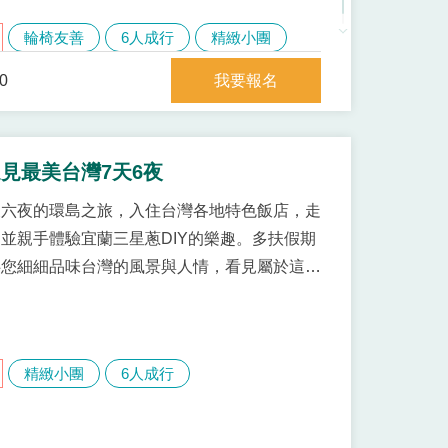
輪椅友善
6人成行
精緻小團
我要報名
0
見最美台灣7天6夜
天六夜的環島之旅，入住台灣各地特色飯店，走
並親手體驗宜蘭三星蔥DIY的樂趣。多扶假期
伴您細細品味台灣的風景與人情，看見屬於這片
精緻小團
6人成行