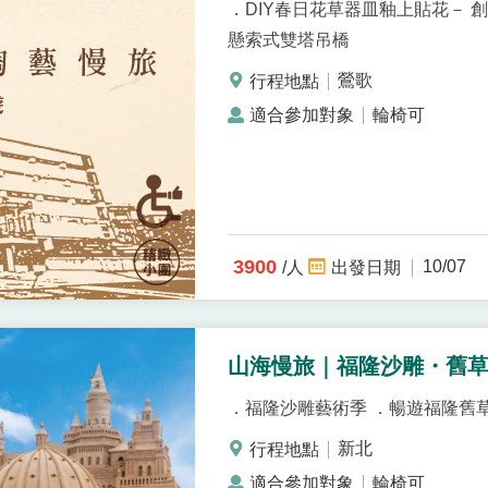
．DIY春日花草器皿釉上貼花－ 
懸索式雙塔吊橋
鶯歌
輪椅可
3900
10/07
/人
山海慢旅｜福隆沙雕・舊草
．福隆沙雕藝術季 ．暢遊福隆舊
新北
輪椅可