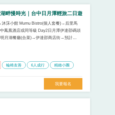
．湖畔慢時光｜台中日月潭輕旅二日遊
莯小館 Mumu Bistro(個人套餐)→后里馬
台中鳳凰酒店或同等級 Day2日月潭伊達邵碼頭
明月湖餐廳(合菜)→伊達邵商店街→預計
輪椅友善
6人成行
精緻小團
我要報名