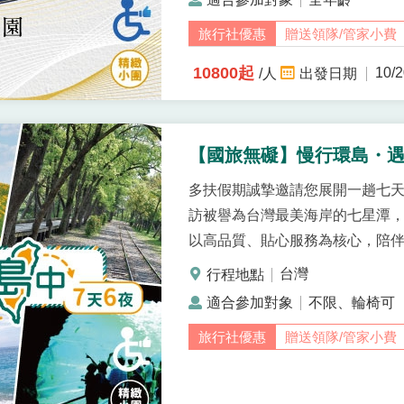
贈送領隊/管家小費
10800起
10/2
/人
【國旅無礙】慢行環島・遇
多扶假期誠摯邀請您展開一趟七
訪被譽為台灣最美海岸的七星潭，
以高品質、貼心服務為核心，陪
土地的動人之美。
台灣
不限、輪椅可
贈送領隊/管家小費