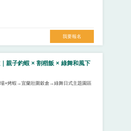
我要報名
親子釣蝦 × 割稻飯 × 綠舞和風下
蝦場+烤蝦→宜蘭壯圍穀倉→綠舞日式主題園區