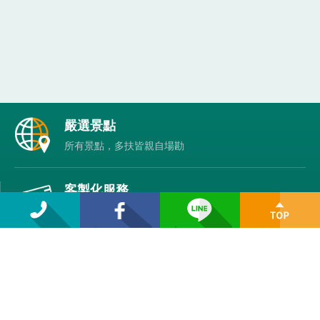
各
嚴選景點
項
所有景點，多扶皆親自場勘
保
證
客製化服務
家庭/銀髮/無障礙友善/員工旅遊等客製規劃
精緻小團行程
說走就走，6 人揪團即輕鬆成行
管家隨行服務