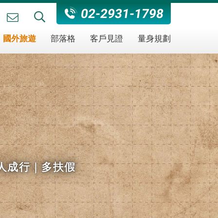
02-2931-1798
國外旅遊
部落格
客戶見證
量身規劃
人成行｜多扶假