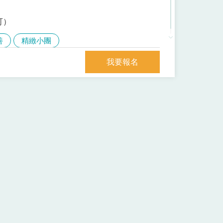
安排）。由多扶假期帶您深入探索沖繩，感受迷
行程將走訪沖繩代表性景點，如沖繩世界文化王
可）
排欣賞人氣的 Oki-chan 海豚秀，讓旅程
善
精緻小團
一日自由活動時間，讓您依照自己的步調自在
我要報名