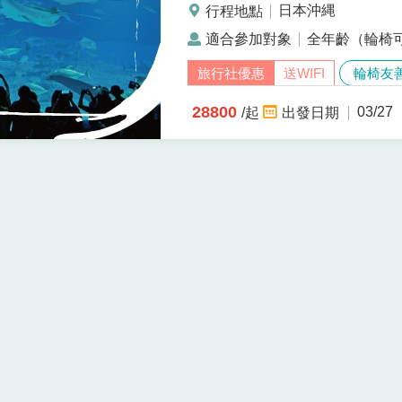
那霸國際機場（國際機票需自行
日本沖縄
人的南島風情與在地文化魅力。
全年齡（輪椅
國、首里城公園與美麗海水族館，並安
送WIFI
輪椅友
更加豐富精彩。 此外，特別規劃
探
28800
03/27
/起