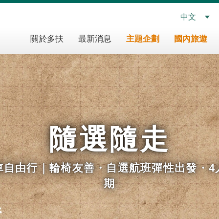
中文
多
關於多扶
最新消息
主題企劃
國內旅遊
扶
假
期
主
導
覽
隨選隨走
車自由行｜輪椅友善・自選航班彈性出發・4
期