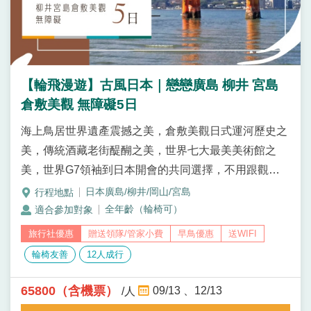
【輪飛漫遊】古風日本｜戀戀廣島 柳井 宮島
倉敷美觀 無障礙5日
海上鳥居世界遺產震撼之美，倉敷美觀日式運河歷史之
美，傳統酒藏老街醍醐之美，世界七大最美美術館之
美，世界G7領袖到日本開會的共同選擇，不用跟觀光
客人擠人，悠閒徜徉在廣島柳井岡山的美麗風景中。
日本廣島/柳井/岡山/宮島
全年齡（輪椅可）
贈送領隊/管家小費
早鳥優惠
送WIFI
輪椅友善
12人成行
65800（含機票）
09/13
12/13
/人