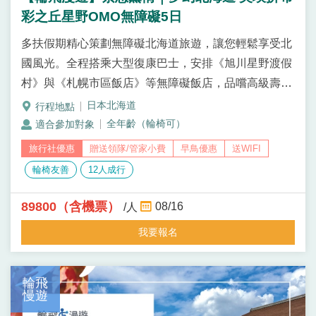
彩之丘星野OMO無障礙5日
多扶假期精心策劃無障礙北海道旅遊，讓您輕鬆享受北
國風光。全程搭乘大型復康巴士，安排《旭川星野渡假
村》與《札幌市區飯店》等無障礙飯店，品嚐高級壽司
御膳、豪華海鮮丼、成吉思汗烤肉、三大蟹吃到飽等當
日本北海道
地必吃美食，滿足您的味蕾。精彩豐富的行程，包括
全年齡（輪椅可）
『美瑛拼布之路』、『四季彩之丘』、『富田農場』，
贈送領隊/管家小費
早鳥優惠
送WIFI
一望無際的花海與藍天白雲組成如畫般的美景，還有超
輪椅友善
12人成行
夢幻絕景『白金青池』，浪漫景點『小樽運河』和『玻
璃金字塔』等等，絕對讓您一生難忘。
89800（含機票）
08/16
/人
我要報名
輪飛
慢遊