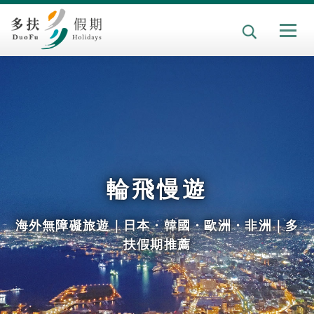
輪飛慢遊
海外無障礙旅遊｜日本・韓國・歐洲・非洲｜多
扶假期推薦