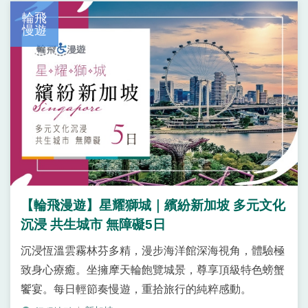
輪飛
慢遊
【輪飛漫遊】星耀獅城｜繽紛新加坡 多元文化
沉浸 共生城市 無障礙5日
沉浸恆溫雲霧林芬多精，漫步海洋館深海視角，體驗極
致身心療癒。坐擁摩天輪飽覽城景，尊享頂級特色螃蟹
饗宴。每日輕節奏慢遊，重拾旅行的純粹感動。