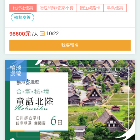
程。從江南園林到上海摩登，【輪飛漫遊】以無障礙友
贈送領隊/管家小費
贈送網路卡
早鳥優惠
善規劃，串聯蘇州、無錫、杭州與上海的經典景點與文
輪椅友善
化演出，重視行程節奏與舒適體驗，打造輪椅旅客與家
屬都能自在參與的江南慢旅。
98600元
10/22
/人
我要報名
輪飛
慢遊