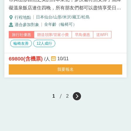
礙溫泉飯店連住四晚，所有朋友們都可以盡情享受日本
溫泉的魅力！
日本仙台/山形/米沢/藏王/松島
全年齡（輪椅可）
贈送領隊/管家小費
早鳥優惠
送WIFI
輪椅友善
12人成行
69800(含機票)
10/11
/人
我要報名
1
2