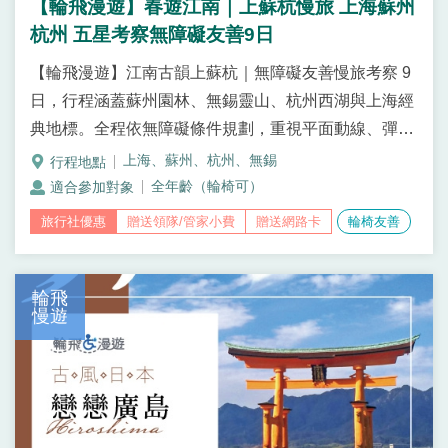
【輪飛漫遊】春遊江南｜上蘇杭慢旅 上海蘇州
杭州 五星考察無障礙友善9日
【輪飛漫遊】江南古韻上蘇杭｜無障礙友善慢旅考察 9
日，行程涵蓋蘇州園林、無錫靈山、杭州西湖與上海經
典地標。全程依無障礙條件規劃，重視平面動線、彈性
停留與舒適節奏，安排實景演出《最憶是杭州》與城市
上海、蘇州、杭州、無錫
藝文體驗，適合輪椅旅客與同行家屬安心參與的江南深
全年齡（輪椅可）
度旅程。從江南園林到上海摩登，【輪飛漫遊】以無障
贈送領隊/管家小費
贈送網路卡
輪椅友善
礙友善規劃，串聯蘇州、無錫、杭州與上海的經典景點
與文化演出，重視行程節奏與舒適體驗，打造輪椅旅客
輪飛
與家屬都能自在參與的江南慢旅。
慢遊