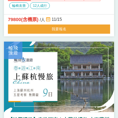
輪椅友善
12人成行
79800(含機票)
11/15
/人
我要報名
輪飛
慢遊