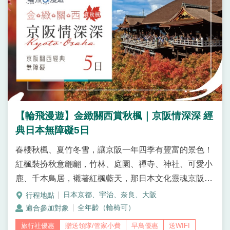
【輪飛漫遊】金緻關西賞秋楓｜京阪情深深 經
典日本無障礙5日
春櫻秋楓、夏竹冬雪，讓京阪一年四季有豐富的景色！
紅楓裝扮秋意翩翩，竹林、庭園、禪寺、神社、可愛小
鹿、千本鳥居，襯著紅楓藍天，那日本文化靈魂京阪的
呼喚，你怎能錯過？豈能錯過？
日本京都、宇治、奈良、大阪
全年齡（輪椅可）
贈送領隊/管家小費
早鳥優惠
送WIFI