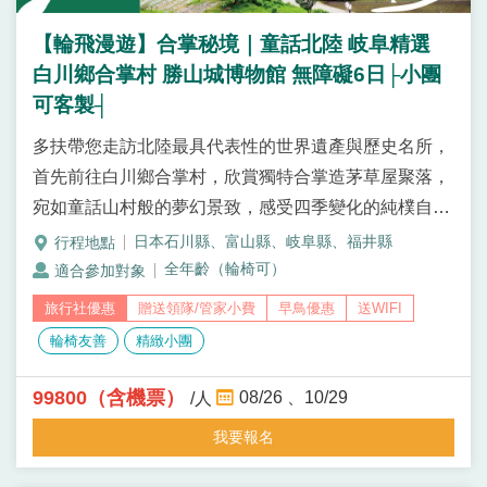
【輪飛漫遊】合掌秘境｜童話北陸 岐阜精選
白川鄉合掌村 勝山城博物館 無障礙6日├小團
可客製┤
多扶帶您走訪北陸最具代表性的世界遺產與歷史名所，
首先前往白川鄉合掌村，欣賞獨特合掌造茅草屋聚落，
宛如童話山村般的夢幻景致，感受四季變化的純樸自然
風光；接著造訪勝山城博物館，以宏偉天守造型建築展
日本石川縣、富山縣、岐阜縣、福井縣
現日本城郭文化之美，館內收藏豐富歷史文物，一日沉
全年齡（輪椅可）
浸於自然秘境與人文歷史交織的北陸風華，遠離人潮，
贈送領隊/管家小費
早鳥優惠
送WIFI
慢慢走、玩得自在，享受北陸岐阜深度漫遊。
輪椅友善
精緻小團
99800（含機票）
08/26
10/29
/人
我要報名