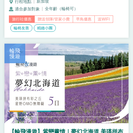
新加坡
全年齡（輪椅可）
贈送領隊/管家小費
早鳥優惠
送WIFI
輪椅友善
精緻小團
輪飛
慢遊
【輪飛漫遊】紫戀薰情｜夢幻北海道 美瑛拼布