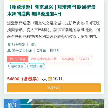
【輪飛漫遊】葡京風采｜璀璨澳門 歐風街景
水舞間盛典 無障礙漫遊4日
漫遊澳門這座中西文化交融之城，走訪歷史地標與璀璨
娛樂景點。從大三巴牌坊、議事亭前地的歐風街景，到
融合藝術與科技的永利皇宮花卉藝術裝置，感受澳門獨
特魅力；並安排欣賞精彩震撼的《水舞間》表演、登上
澳門
澳門旅遊塔俯瞰城市景色、搭乘8字形摩天輪欣賞濠江
全年齡（輪椅可）
風光。另走訪充滿異國氛圍的澳門漁人碼頭羅馬劇場廣
贈送領隊/管家小費
早鳥優惠
送WIFI
場與富含藝術文化氣息的保利美高梅博物館，搭配水上
輪椅友善
精緻小團
市場與在地風情體驗，享受一趟兼具休閒、美拍與文化
探索的無障礙慢遊旅程。
54800（含機票）
10/11
/人
我要報名
輪飛