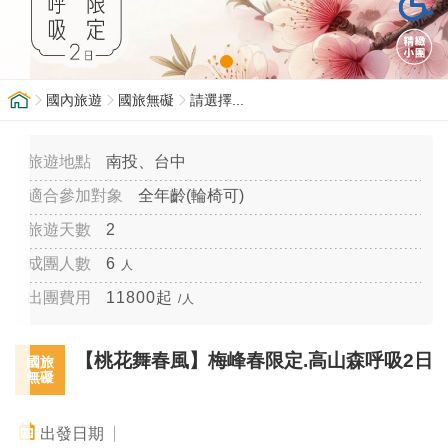
國內旅遊
國旅無礙
請選擇...
南投、台中
全年齡(輪椅可)
2
6
人
11800起
/人
【桃花舞春風】梅峰春限定.高山森呼吸2日
國旅
無礙