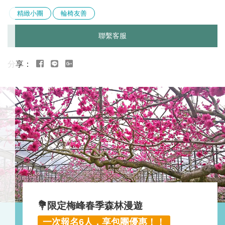
精緻小團
輪椅友善
聯繫客服
行
程
特
色
💐限定
梅峰春季森林漫遊
一次報名6人，享包團優惠！！