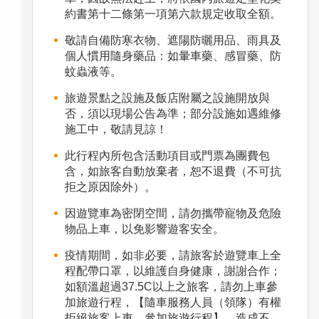
約書第十二條第一項第六款規定收取全額。
敬請自備防寒衣物、遮陽防曬用品、雨具及
個人慣用隨身藥品：如暈車藥、感冒藥、防
蚊蟲液等。
旅遊景點之設施及飯店附屬之設施開放與
否，須以現場公告為準；部分設施如遇維修
施工中，敬請見諒！
此行程內所包含活動項目或門票為團費包
含，如旅客自動放棄者，恕不退費（不可抗
拒之原因除外）。
因遊覽車為密閉空間，請勿攜帶寵物及危險
物品上車，以免影響遊客安全。
疫情期間，如非必要，請旅客於遊覽車上全
程配帶口罩，以維護自身健康，謝謝合作；
如額溫超過37.5C以上之旅客，請勿上車參
加旅遊行程，【隨車服務人員（領隊）有權
拒絕旅客上車，參加旅遊行程】，造成不