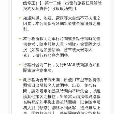
函修正）】-第十二條（出發前旅客任意解除
契約及其責任）收取取消費用。
如遇颱風、地震、豪雨等大自然不可抗拒之
因素，本公司保有延期出發或全額退費之權
利。
本行程所載明之車行時間或景點停留時間僅
供參考，隨車服務人員（領隊）會實際之狀
況（如當地節慶活動、塞車或天候等因
素），做行程順序之調整。
行程出發前二日，另行EMAIL或簡訊通知相
關旅遊注意事項。
此行程為合車制出團，所使用車型車款將依
照當日出發報名人數調整。出發、集合時
間，請依規定地點及時間內準時集合，以維
護其他旅客之權益；出發當天請攜帶網路報
名時登記的手機出遊並請開機，以免隨車服
務人員（領隊）聯絡不到旅客，造成無法上
車，因故無法趕上，將依國內旅遊定型化契