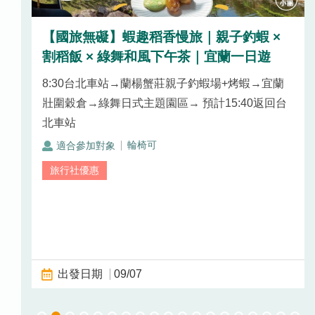
 ×
【國旅無礙】蝦趣稻香慢旅｜親子釣蝦 ×
割稻飯 × 綠舞和風下午茶｜宜蘭一日遊
安海
8:30台北車站→蘭楊蟹莊親子釣蝦場+烤蝦→宜蘭
回台北
壯圍穀倉→綠舞日式主題園區→ 預計15:40返回台
北車站
輪椅可
09/07