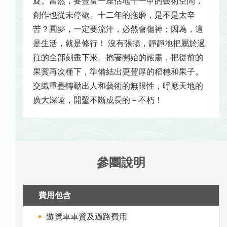
旋。當然，要豐富一座佔地十一甲的藝術空間，
創作也從未停歇。十二年的拖磨，是不是太辛
苦？圓夢，一定要流汗，必然會傷神；因為，這
是生活，就是修行！ 沒有張揚，靜靜地把屬於過
往的全部刻畫下來。抱著開始的嚴肅，把從前的
果實再次種下，準備結出更豐厚的稻穗和果子。
交織重疊轉動出人和藝術的無限性，呼應天地的
廣大深遠，開鑿不斷成長的－不朽！
參團說明
費用包含
遊覽車車資及過路費用