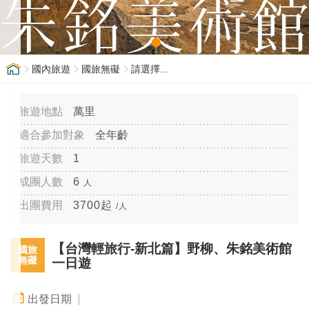
國內旅遊
國旅無礙
請選擇...
萬里
全年齡
1
6
人
3700起
/人
【台灣輕旅行-新北篇】野柳、朱銘美術館
國旅
無礙
一日遊