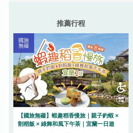
推薦行程
國旅
無礙
 ×
【國旅無礙】蝦趣稻香慢旅｜親子釣蝦 ×
割稻飯 × 綠舞和風下午茶｜宜蘭一日遊