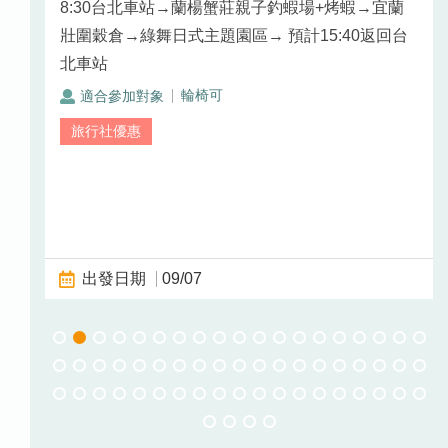
安海
8:30台北車站→蘭楊蟹莊親子釣蝦場+烤蝦→宜蘭
回台北
壯圍穀倉→綠舞日式主題園區→ 預計15:40返回台
北車站
輪椅可
09/07