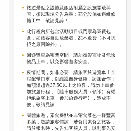
旅遊景點之設施及飯店附屬之設施開放與
否，須以現場公告為準；部分設施如遇維修
施工中，敬請見諒！
此行程內所包含活動項目或門票為團費包
含，如旅客自動放棄者，恕不退費（不可抗
拒之原因除外）。
因遊覽車為密閉空間，請勿攜帶寵物及危險
物品上車，以免影響遊客安全。
疫情期間，如非必要，請旅客於遊覽車上全
程配帶口罩，以維護自身健康，謝謝合作；
如額溫超過37.5C以上之旅客，請勿上車參
加旅遊行程，【隨車服務人員（領隊）有權
拒絕旅客上車，參加旅遊行程】，造成不
便，敬請見諒！
團體旅遊，素食餐點並非葷食菜色一樣豐富
多菜，敬請旅客體諒；若食用素食之旅客，
請於報名時，先告知客服人員，以利事先安