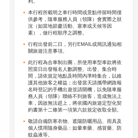
利。
本行程所載明之車行時間或景點停留時間僅
供參考，隨車服務人員（領隊）會實際之狀
況（如當地節慶活動、塞車或天候等因
素），做行程順序之調整。
行程出發前二日，另行EMAIL或簡訊通知相
關旅遊注意事項。
此行程為合車制出團，所使用車型車款將依
照當日出發報名人數調整。出發、集合時
間，請依規定地點及時間內準時集合，以維
護其他旅客之權益；出發當天請攜帶網路報
名時登記的手機出遊並請開機，以免隨車服
務人員（領隊）聯絡不到旅客，造成無法上
車，因故無法趕上，將依國內旅遊定型化契
約書第十二條第一項第六款規定收取全額。
敬請自備防寒衣物、遮陽防曬用品、雨具及
個人慣用隨身藥品：如暈車藥、感冒藥、防
蚊蟲液等。