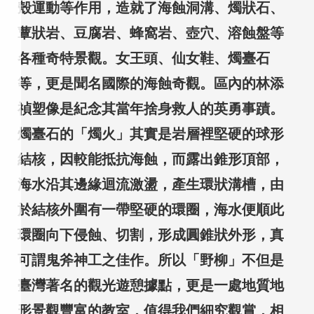
殼運動等作用，造就了海蝕洞溝、燭狀石、
蕈狀岩、豆腐岩、蜂窩岩、壺穴、溶蝕盤等
各種奇特景觀。女王頭、仙女鞋、燭臺石
等，更是聞名國際的海蝕奇觀。區內的林添
禎塑像是紀念其當年捨身救人的英勇事蹟。
燭臺石的「燭火」其實是岩層裡堅硬的球形
結核，因較能抵抗海蝕，而露出錐形頂部，
海水沿其邊緣迴流激盪，產生環狀溝槽，由
於結核外圍有一帶堅硬的環圈，海水便順此
環圈向下侵蝕、切割，形成圓錐狀外形，真
可謂鬼斧神工之佳作。所以「野柳」不但是
臺灣著名的觀光遊憩據點，更是一處地質地
形景觀豐富的教室，值得我們細究觀賞，相