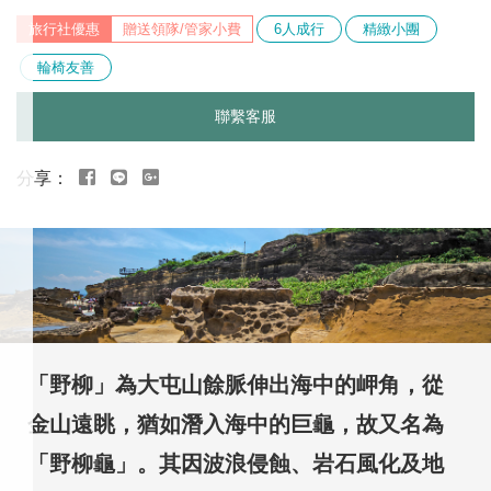
贈送領隊/管家小費
6人成行
精緻小團
輪椅友善
聯繫客服
行
程
特
色
「野柳」為大屯山餘脈伸出海中的岬角，從
金山遠眺，猶如潛入海中的巨龜，故又名為
「野柳龜」。其因波浪侵蝕、岩石風化及地