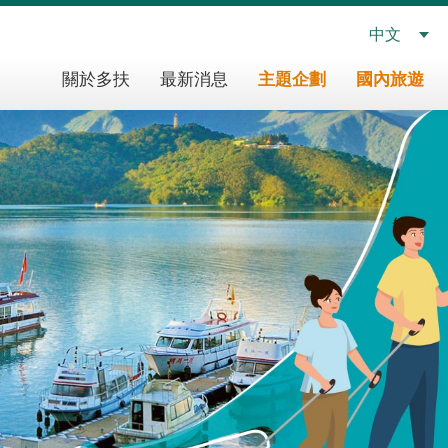
中文
多
關於多扶
最新消息
主題企劃
國內旅遊
扶
假
期
主
導
覽