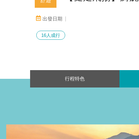
舒遊
16人成行
行程特色
行
程
特
色