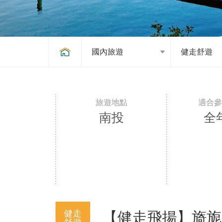
國內旅遊
健走舒遊
南投
全
健走
【健走飛揚】旖旎