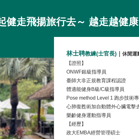
一起健走飛揚旅行去～ 越走越健
林士聘
教練(士官長)
｜
休閒運
【證照】
ONWF銀級指導員
臺師大非正規教育課程認證
體適能健身B級/C級指導員
Pose method Level 1 跑步技
心肺復甦術加自動體外心臟電擊
樂齡健身運動指導員
【經歷】
政大EMBA經營管理碩士