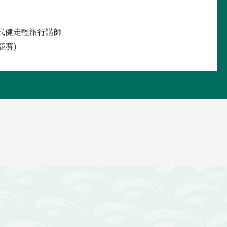
式健走輕旅行講師
競賽)