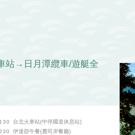
車站→日月潭纜車/遊艇全
130
台北火車站(中停國道休息站)
230
伊達邵午餐(麓司岸餐廳)