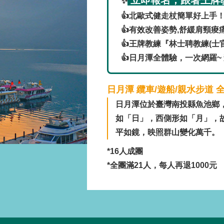
✨
👍北歐式健走杖簡單好上手
👍有效改善姿勢,舒緩肩頸痠
👍王牌教練『林士聘教練(士
👍日月潭全體驗，一次網羅~
日月潭 纜車/遊船/親水步道 
日月潭位於臺灣南投縣魚池鄉
如「日」，西側形如「月」，
平如鏡，映照群山變化萬千。
*16人成團
*全團滿21人，每人再退1000元