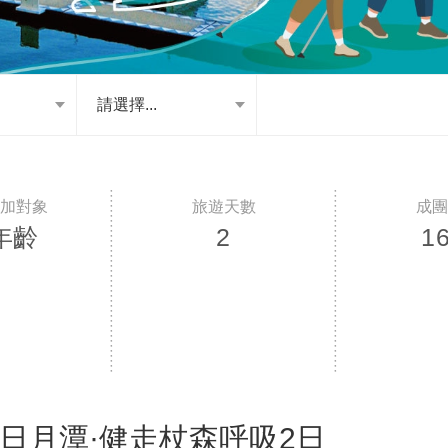
請選擇...
年齡
2
1
日月潭·健走杖森呼吸2日