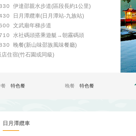
330
伊達邵親水步道(區段長約1公里)
430
日月潭纜車(日月潭站-九族站)
600
文武廟年梯步道
710
水社碼頭搭乘遊艇→朝霧碼頭
830
晚餐(新山味邵族風味餐廳)
飯店住宿(竹石園或同級)
中餐
特色餐
晚餐
特色餐
日月潭纜車