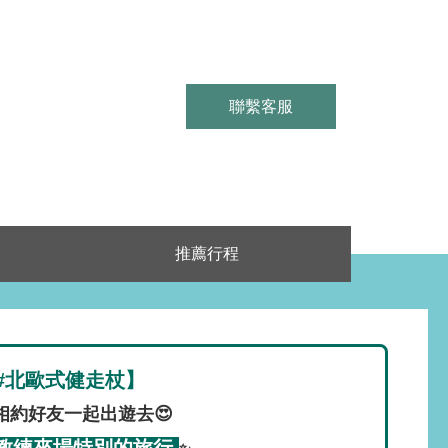
聯繫客服
推薦行程
#北歐式健走杖】
相約好友一起出遊去😍
教練來場特別的旅行