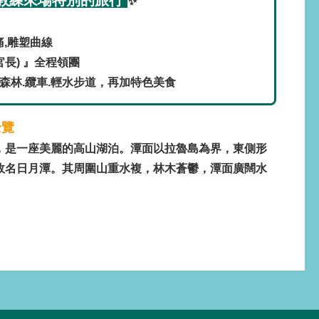
✨
！
痛,雕塑曲線
官長) 』全程領團
 森林.纜車.輕水步道，再加特色美食
全覽
，是一座美麗的高山湖泊。潭面以拉魯島為界，東側形
故名日月潭。其周圍山重水複，林木蒼鬱，潭面廣闊水