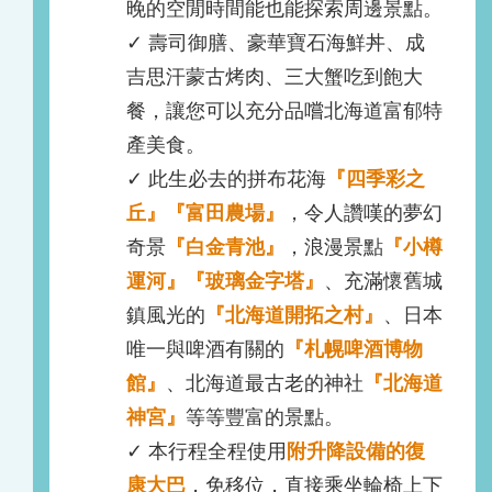
晚的空閒時間能也能探索周邊景點。
✓ 壽司御膳、豪華寶石海鮮丼、成
吉思汗蒙古烤肉、三大蟹吃到飽大
餐，讓您可以充分品嚐北海道富郁特
產美食。
✓ 此生必去的拼布花海
『四季彩之
丘』『富田農場』
，令人讚嘆的夢幻
奇景
『白金青池』
，浪漫景點
『小樽
運河』『玻璃金字塔』
、充滿懷舊城
鎮風光的
『北海道開拓之村』
、日本
唯一與啤酒有關的
『札幌啤酒博物
館』
、北海道最古老的神社
『北海道
神宮』
等等豐富的景點。
✓ 本行程全程使用
附升降設備的復
康大巴
，免移位，直接乘坐輪椅上下