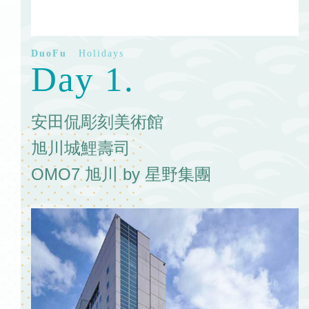
Day 1.
安田侃彫刻美術館
旭川城鯉壽司
OMO7 旭川 by 星野集團