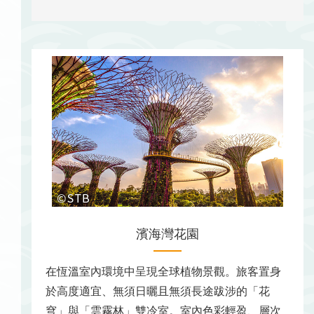
濱海灣花園
在恆溫室內環境中呈現全球植物景觀。旅客置身
於高度適宜、無須日曬且無須長途跋涉的「花
穹」與「雲霧林」雙冷室。室內色彩輕盈、層次