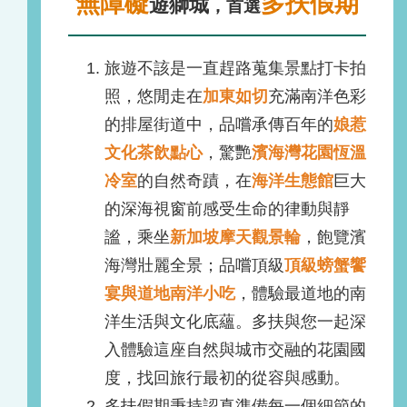
無障礙
多扶假期
遊獅城
，首選
旅遊不該是一直趕路蒐集景點打卡拍
照，悠閒走在
加東如切
充滿南洋色彩
的排屋街道中，品嚐承傳百年的
娘惹
文化茶飲點心
，驚艷
濱海灣花園恆溫
冷室
的自然奇蹟，在
海洋生態館
巨大
的深海視窗前感受生命的律動與靜
謐，乘坐
新加坡摩天觀景輪
，飽覽濱
海灣壯麗全景；品嚐頂級
頂級螃蟹饗
宴與道地南洋小吃
，體驗最道地的南
洋生活與文化底蘊。多扶與您一起深
入體驗這座自然與城市交融的花園國
度，找回旅行最初的從容與感動。
多扶假期秉持認真準備每一個細節的