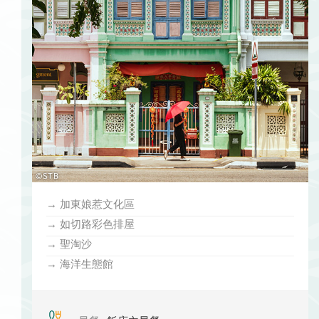
→ 加東娘惹文化區
→ 如切路彩色排屋
→ 聖淘沙
→ 海洋生態館