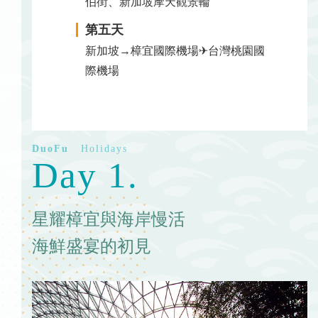
伯街、新加坡摩天觀景輪
第五天
新加坡→樟宜國際機場✈台灣桃園國
際機場
Day 1.
星耀樟宜與海岸慢活
海鮮盛宴的初見