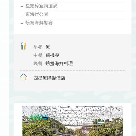
→ 星耀樟宜雨漩渦
→ 東海岸公園
→ 螃蟹海鮮饗宴
早餐
無
中餐
飛機餐
晚餐
螃蟹海鮮料理
四星無障礙酒店