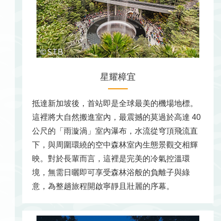
星耀樟宜
抵達新加坡後，首站即是全球最美的機場地標。
這裡將大自然搬進室內，最震撼的莫過於高達 40
公尺的「雨漩渦」室內瀑布，水流從穹頂飛流直
下，與周圍環繞的空中森林室內生態景觀交相輝
映。對於長輩而言，這裡是完美的冷氣控溫環
境，無需日曬即可享受森林浴般的負離子與綠
意，為整趟旅程開啟寧靜且壯麗的序幕。