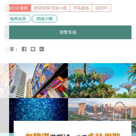
贈送領隊/管家小費
早鳥優惠
送WIFI
輪椅友善
精緻小團
聯繫客服
行
程
特
色