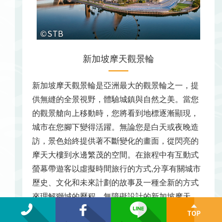
新加坡摩天觀景輪
新加坡摩天觀景輪是亞洲最大的觀景輪之一，提
供無縫的全景視野，體驗城鎮與自然之美。當您
的觀景艙向上移動時，您將看到地標逐漸顯現，
城市在您腳下變得活躍。無論您是白天或夜晚造
訪，景色始終提供著不斷變化的畫面，從閃亮的
摩天大樓到水邊繁茂的空間。在旅程中有互動式
螢幕帶遊客以虛擬時間旅行的方式,分享有關城市
歷史、文化和未來計劃的故事及一種全新的方式
來理解獅城的歷程。無障礙設計的新加坡摩天
輪。觀景艙寬敞平穩，輪椅可直接進入，可輕鬆