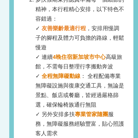
精神，本行程精心安排，以下特色不
容錯過：
✓
友善樂齡最適行程
，安排用慢調
子的腳程及體力可負擔的路線，輕鬆
慢遊
✓ 連續
4晚住宿新加坡市中心
高級旅
館，不需每日整理行李搬動奔波
✓
全程無障礙動線
： 全程配備專業
無障礙設施與復康交通工具，無論是
景點、飯店或餐廳，皆經過嚴格篩
選，確保輪椅族通行無阻
✓ 另外安排多扶
專業管家隨團
服
務，無障礙服務經驗豐富，貼心照護
客人需求