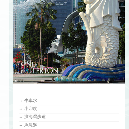
→ 牛車水
→ 小印度
→ 濱海灣步道
→ 魚尾獅