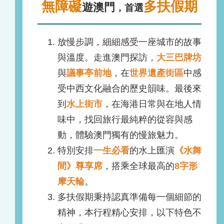
無障礙
多扶假期
遊澳門
，首選
放慢步調，細細感受一座城市的故事
與溫度。走進澳門探訪，
大三巴牌坊
與
議事亭前地
，在
世界遺產街區
中感
受中西文化融合的歷史韻味。最後來
到
水上街市
，在海港日常與在地人情
味中，找回旅行最純粹的從容與感
動，體驗澳門獨有的慢旅魅力。
特別安排
一
生必看
的水上匯演
《
水舞
間》尊享席
，搭乘全球最高的
8字形
摩天輪
。
多扶假期秉持認真準備每一個細節的
精神，本行程精心安排，以下特色不