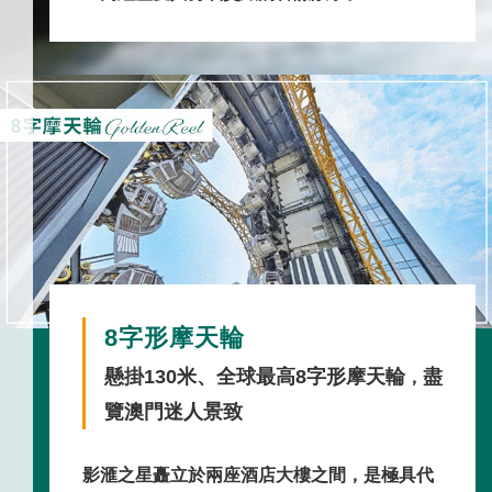
8字形摩天輪
懸掛130米、全球最高
8字形摩天輪
盡
，
覽澳門迷人景致
影滙之星矗立於兩座酒店大樓之間，是極具代