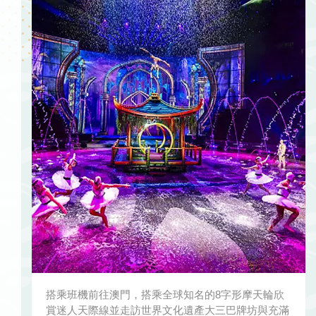
搭乘班機前往澳門，搭乘全球知名的8字形摩天輪欣
賞迷人天際線並走訪世界文化遺產大三巴牌坊與充滿