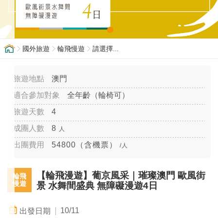
國外旅遊
輪飛慢遊
請選擇...
澳門
全年齡（輪椅可）
4
8
人
54800（含機票）
/人
【輪飛漫遊】葡京風采｜璀璨澳門 歐風街
輪飛
慢遊
景 水舞間盛典 無障礙漫遊4日
10/11