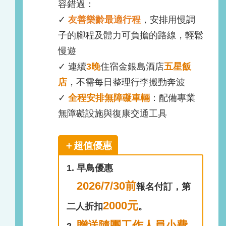
容錯過：
✓
友善樂齡最適行程
，安排用慢調
子的腳程及體力可負擔的路線，輕鬆
慢遊
✓ 連續
3
晚
住宿金銀島酒店
五
星飯
店
，不需每日整理行李搬動奔波
✓
全程安排無障礙車輛
：配備專業
無障礙設施與復康交通工具
＋超值優惠
1. 早鳥優惠
2026/7/30前
報名付訂，第
2000元
二人折扣
。
贈送隨團工作人員小費