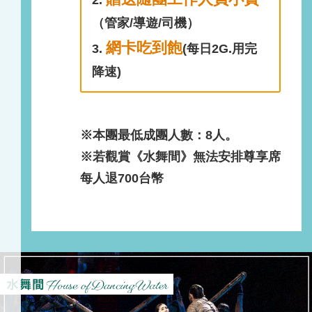
2.
（管家/導遊/司機）
網卡吃到飽
3.
(每日2G.用完
降速)
※本團最低成團人數：8人。
※若觀賞《水舞間》無法安排尊享席
每人退700台幣