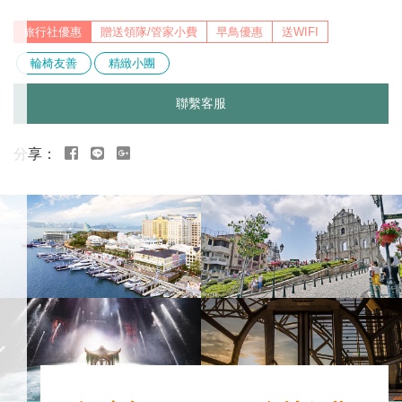
贈送領隊/管家小費
早鳥優惠
送WIFI
輪椅友善
精緻小團
聯繫客服
行
程
特
色