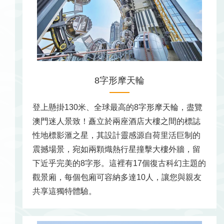
8字形摩天輪
登上懸掛130米、全球最高的8字形摩天輪，盡覽
澳門迷人景致！矗立於兩座酒店大樓之間的標誌
性地標影滙之星，其設計靈感源自荷里活巨制的
震撼場景，宛如兩顆熾熱行星撞擊大樓外牆，留
下近乎完美的8字形。這裡有17個復古科幻主題的
觀景廂，每個包廂可容納多達10人，讓您與親友
共享這獨特體驗。